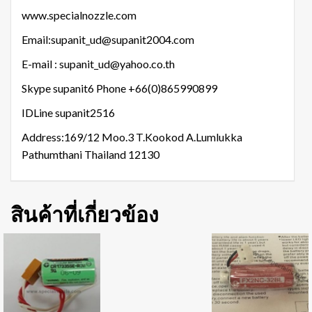
www.specialnozzle.com
Email:supanit_ud@supanit2004.com
E-mail : supanit_ud@yahoo.co.th
Skype supanit6 Phone +66(0)865990899
IDLine supanit2516
Address:169/12 Moo.3 T.Kookod A.Lumlukka
Pathumthani Thailand 12130
สินค้าที่เกี่ยวข้อง