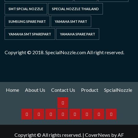
SMT SPCIAL NOZZLE
SPECIAL NOZZLE THAILAND
SUMSUNG SPARE PART
YAMAHA SMT PART
YAMAHA SMT SPAREPART
YAMAHA SPARE PART
Copyright © 2018. SpecialNozzle.com All right reserved.
Home
About Us
Contact Us
Product
SpcialNozzle
Product
Home
About
Contact
Spare
Yamaha
I
Hitachi
SpcialNozzle
Us
Us
Part
Nozzle
Puls
Nozzle
Copyright © All rights reserved.
|
CoverNews
by AF