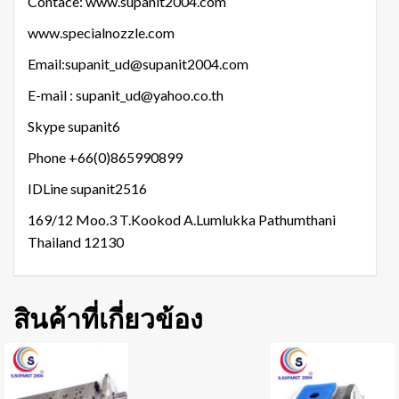
Contace: www.supanit2004.com
www.specialnozzle.com
Email:supanit_ud@supanit2004.com
E-mail : supanit_ud@yahoo.co.th
Skype supanit6
Phone +66(0)865990899
IDLine supanit2516
169/12 Moo.3 T.Kookod A.Lumlukka Pathumthani
Thailand 12130
สินค้าที่เกี่ยวข้อง