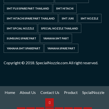
SMT FUJI SPARE PART THAILAND
SMT HITACHI
SMT HITACHI SPARE PART THAILAND
SMT JUKI
SMT NOZZLE
SMT SPCIAL NOZZLE
SPECIAL NOZZLE THAILAND
SUMSUNG SPARE PART
YAMAHA SMT PART
YAMAHA SMT SPAREPART
YAMAHA SPARE PART
Copyright © 2018. SpecialNozzle.com All right reserved.
Home
About Us
Contact Us
Product
SpcialNozzle
Product