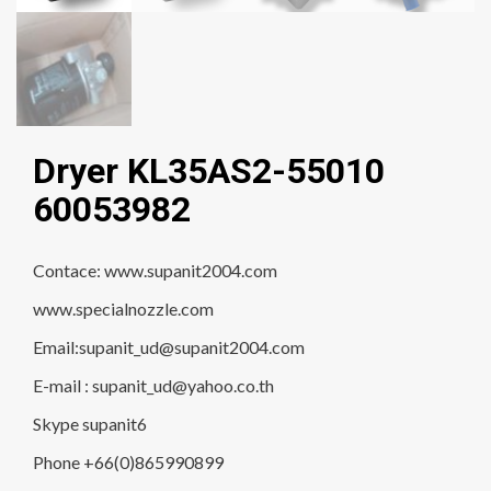
Dryer KL35AS2-55010
60053982
Contace: www.supanit2004.com
www.specialnozzle.com
Email:supanit_ud@supanit2004.com
E-mail : supanit_ud@yahoo.co.th
Skype supanit6
Phone +66(0)865990899