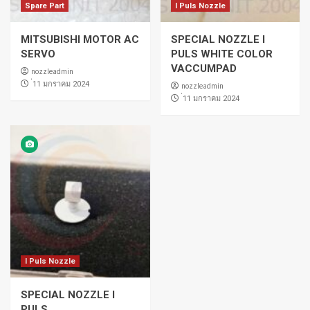
Spare Part
I Puls Nozzle
MITSUBISHI MOTOR AC
SPECIAL NOZZLE I
SERVO
PULS WHITE COLOR
VACCUMPAD
nozzleadmin
่11 มกราคม 2024
nozzleadmin
่11 มกราคม 2024
I Puls Nozzle
SPECIAL NOZZLE I
PULS