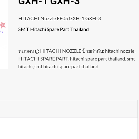
GXH-1 GXH-3
HITACHI Nozzle FF05 GXH-1 GXH-3
SMT Hitachi Spare Part Thailand
หมวดหมู่:
HITACHI NOZZLE
ป้ายกำกับ:
hitachi nozzle
,
HITACHI SPARE PART
,
hitachi spare part thailand
,
smt
hitachi
,
smt hitachi spare part thailand