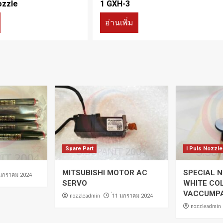
ozzle
1 GXH-3
อ่านเพิ่ม
Spare Part
I Puls Nozzle
MITSUBISHI MOTOR AC
SPECIAL N
 มกราคม 2024
SERVO
WHITE CO
VACCUMP
nozzleadmin
่11 มกราคม 2024
nozzleadmin