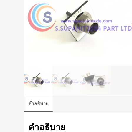
คำอธิบาย
คำอธิบาย