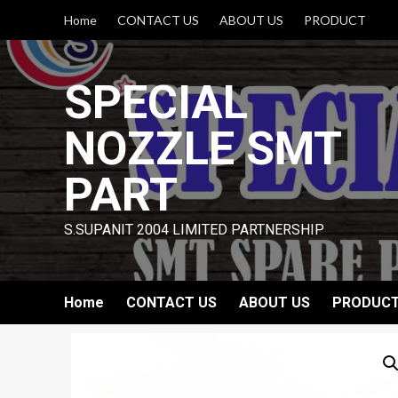
Skip
Home
CONTACT US
ABOUT US
PRODUCT
to
content
SPECIAL
NOZZLE SMT
PART
S.SUPANIT 2004 LIMITED PARTNERSHIP
Home
CONTACT US
ABOUT US
PRODUC