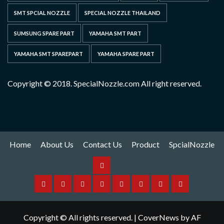
SMT SPCIAL NOZZLE
SPECIAL NOZZLE THAILAND
SUMSUNG SPARE PART
YAMAHA SMT PART
YAMAHA SMT SPAREPART
YAMAHA SPARE PART
Copyright © 2018. SpecialNozzle.com All right reserved.
Home
About Us
Contact Us
Product
SpcialNozzle
Product
Home
About
Contact
Spare
Yamaha
I
Hitachi
SpcialNozzle
Us
Us
Part
Nozzle
Puls
Nozzle
Copyright © All rights reserved.
|
CoverNews
by AF