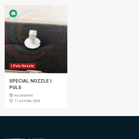
I Puls Nozzle
SPECIAL NOZZLE I
PULS
nozzleadmin
่11 มกราคม 2024