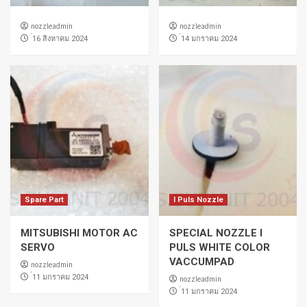
nozzleadmin
nozzleadmin
่16 สิงหาคม 2024
่14 มกราคม 2024
Spare Part
I Puls Nozzle
MITSUBISHI MOTOR AC
SPECIAL NOZZLE I
SERVO
PULS WHITE COLOR
VACCUMPAD
nozzleadmin
่11 มกราคม 2024
nozzleadmin
่11 มกราคม 2024