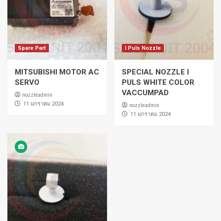
Spare Part
I Puls Nozzle
MITSUBISHI MOTOR AC
SPECIAL NOZZLE I
SERVO
PULS WHITE COLOR
VACCUMPAD
nozzleadmin
่11 มกราคม 2024
nozzleadmin
่11 มกราคม 2024