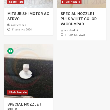
Spare Part
I Puls Nozzle
MITSUBISHI MOTOR AC
SPECIAL NOZZLE I
SERVO
PULS WHITE COLOR
VACCUMPAD
nozzleadmin
่11 มกราคม 2024
nozzleadmin
่11 มกราคม 2024
I Puls Nozzle
SPECIAL NOZZLE I
PULS