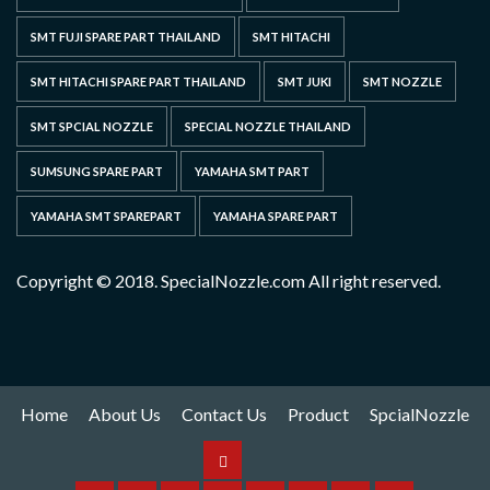
SMT FUJI SPARE PART THAILAND
SMT HITACHI
SMT HITACHI SPARE PART THAILAND
SMT JUKI
SMT NOZZLE
SMT SPCIAL NOZZLE
SPECIAL NOZZLE THAILAND
SUMSUNG SPARE PART
YAMAHA SMT PART
YAMAHA SMT SPAREPART
YAMAHA SPARE PART
Copyright © 2018. SpecialNozzle.com All right reserved.
Home
About Us
Contact Us
Product
SpcialNozzle
Product