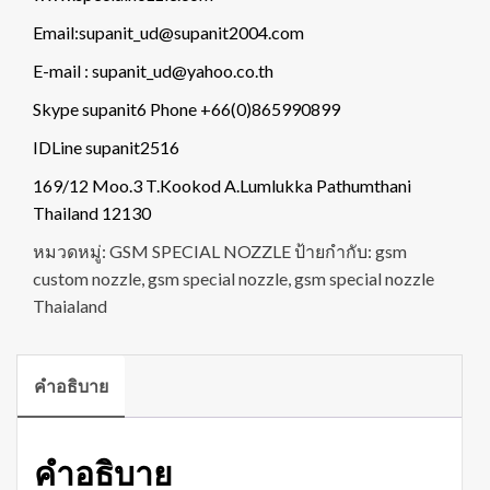
Email:supanit_ud@supanit2004.com
E-mail : supanit_ud@yahoo.co.th
Skype supanit6 Phone +66(0)865990899
IDLine supanit2516
169/12 Moo.3 T.Kookod A.Lumlukka Pathumthani
Thailand 12130
หมวดหมู่:
GSM SPECIAL NOZZLE
ป้ายกำกับ:
gsm
custom nozzle
,
gsm special nozzle
,
gsm special nozzle
Thaialand
คำอธิบาย
คำอธิบาย