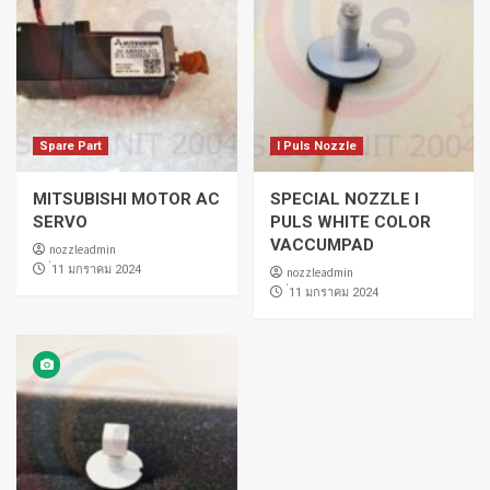
Spare Part
I Puls Nozzle
MITSUBISHI MOTOR AC
SPECIAL NOZZLE I
SERVO
PULS WHITE COLOR
VACCUMPAD
nozzleadmin
่11 มกราคม 2024
nozzleadmin
่11 มกราคม 2024