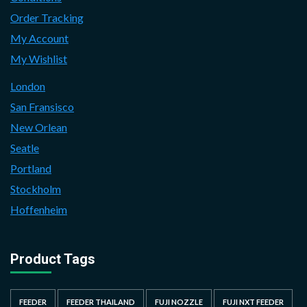
Order Tracking
My Account
My Wishlist
London
San Fransisco
New Orlean
Seatle
Portland
Stockholm
Hoffenheim
Product Tags
FEEDER
FEEDER THAILAND
FUJI NOZZLE
FUJI NXT FEEDER