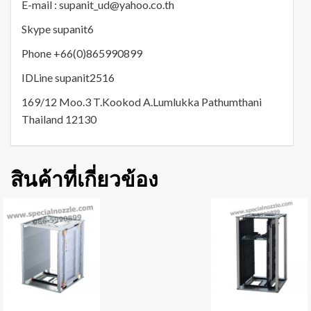
E-mail : supanit_ud@yahoo.co.th
Skype supanit6
Phone +66(0)865990899
IDLine supanit2516
169/12 Moo.3 T.Kookod A.Lumlukka Pathumthani
Thailand 12130
สินค้าที่เกี่ยวข้อง