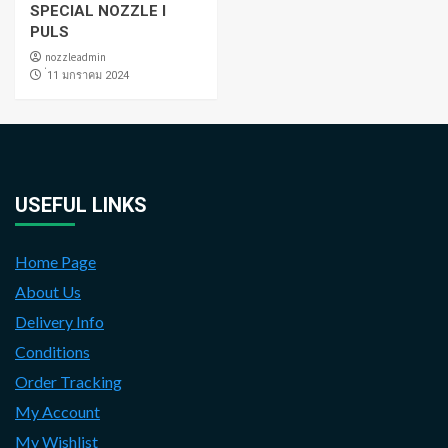
SPECIAL NOZZLE I
PULS
nozzleadmin
่11 มกราคม 2024
USEFUL LINKS
Home Page
About Us
Delivery Info
Conditions
Order Tracking
My Account
My Wishlist