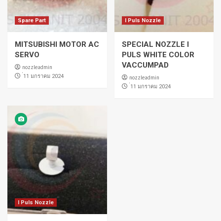
Spare Part
I Puls Nozzle
MITSUBISHI MOTOR AC
SPECIAL NOZZLE I
SERVO
PULS WHITE COLOR
VACCUMPAD
nozzleadmin
่11 มกราคม 2024
nozzleadmin
่11 มกราคม 2024
I Puls Nozzle