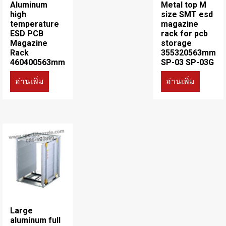
Aluminum
Metal top M
high
size SMT esd
temperature
magazine
ESD PCB
rack for pcb
Magazine
storage
Rack
355320563mm
460400563mm
SP-03 SP-03G
อ่านเพิ่ม
อ่านเพิ่ม
Large
aluminum full