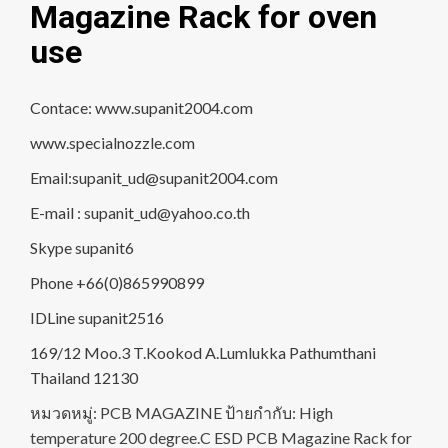
Magazine Rack for oven
use
Contace: www.supanit2004.com
www.specialnozzle.com
Email:supanit_ud@supanit2004.com
E-mail : supanit_ud@yahoo.co.th
Skype supanit6
Phone +66(0)865990899
IDLine supanit2516
169/12 Moo.3 T.Kookod A.Lumlukka Pathumthani
Thailand 12130
หมวดหมู่:
PCB MAGAZINE
ป้ายกำกับ:
High
temperature 200 degree.C ESD PCB Magazine Rack for