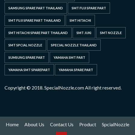
SAMSUNG SPARE PART THAILAND
SMT FUJI SPARE PART
SMT FUJI SPARE PART THAILAND
SMT HITACHI
SMT HITACHI SPARE PART THAILAND
SMT JUKI
SMT NOZZLE
SMT SPCIAL NOZZLE
SPECIAL NOZZLE THAILAND
SUMSUNG SPARE PART
YAMAHA SMT PART
YAMAHA SMT SPAREPART
YAMAHA SPARE PART
Copyright © 2018. SpecialNozzle.com All right reserved.
Home
About Us
Contact Us
Product
SpcialNozzle