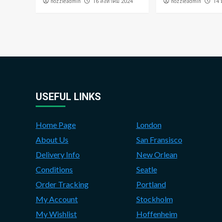
nozzleadmin
nozzleadmin
่16 สิงหาคม 2024
่14
USEFUL LINKS
Home Page
London
About Us
San Fransisco
Delivery Info
New Orlean
Conditions
Seatle
Order Tracking
Portland
My Account
Stockholm
My Wishlist
Hoffenheim