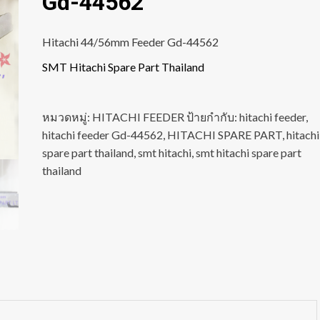
Gd-44562
Hitachi 44/56mm Feeder Gd-44562
SMT Hitachi Spare Part Thailand
หมวดหมู่:
HITACHI FEEDER
ป้ายกำกับ:
hitachi feeder
,
hitachi feeder Gd-44562
,
HITACHI SPARE PART
,
hitachi
spare part thailand
,
smt hitachi
,
smt hitachi spare part
thailand