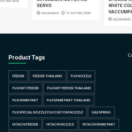
 มกราคม 2024
SERVO
WHITE CO
VACCUMP
nozzleadmin
่11 มกราคม 2024
nozzleadmin
C
Product Tags
FEEDER
FEEDER THAILAND
FUJI NOZZLE
FUJI NXT FEEDER
FUJI NXT FEEDER THAILAND
FUJI SPARE PART
FUJI SPARE PART THAILAND
FUJI SPECIAL NOZZLE FUJI CUSTOM NOZZLE
GAS SPRING
HITACHI FEEDER
HITACHI NOZZLE
HITACHI SPARE PART