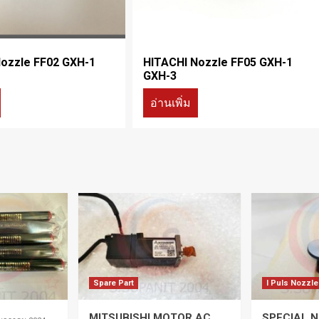
ozzle FF02 GXH-1
HITACHI Nozzle FF05 GXH-1
GXH-3
อ่านเพิ่ม
Spare Part
I Puls Nozzle
MITSUBISHI MOTOR AC
SPECIAL N