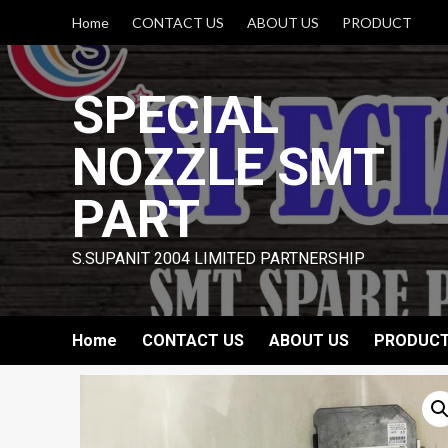
Skip
Home
CONTACT US
ABOUT US
PRODUCT
to
content
SPECIAL
NOZZLE SMT
PART
S.SUPANIT 2004 LIMITED PARTNERSHIP
Home
CONTACT US
ABOUT US
PRODUC