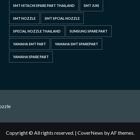
SMT HITACHI SPARE PART THAILAND
SMT JUKI
SMT NOZZLE
SMT SPCIAL NOZZLE
SPECIAL NOZZLE THAILAND
SUMSUNG SPARE PART
YAMAHA SMT PART
YAMAHA SMT SPAREPART
YAMAHA SPARE PART
ozzle
Copyright © All rights reserved.
|
CoverNews
by AF themes.