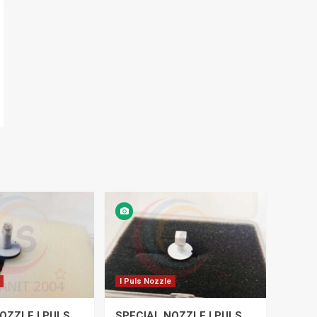
I Puls Nozzle
OZZLE I PULS
SPECIAL NOZZLE I PULS