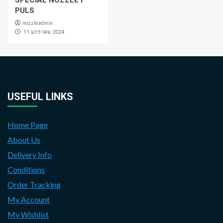
PULS
nozzleadmin
่11 มกราคม 2024
USEFUL LINKS
Home Page
About Us
Delivery Info
Conditions
Order Tracking
My Account
My Wishlist