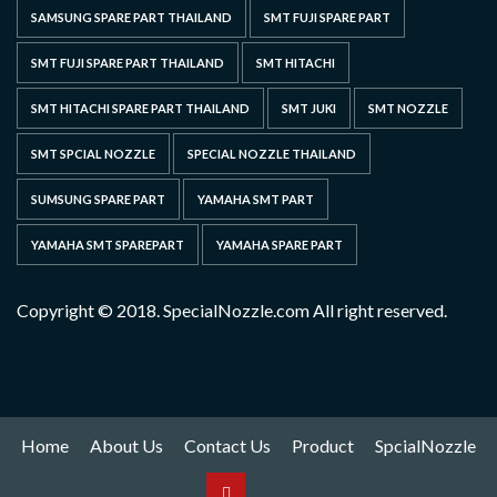
SAMSUNG SPARE PART THAILAND
SMT FUJI SPARE PART
SMT FUJI SPARE PART THAILAND
SMT HITACHI
SMT HITACHI SPARE PART THAILAND
SMT JUKI
SMT NOZZLE
SMT SPCIAL NOZZLE
SPECIAL NOZZLE THAILAND
SUMSUNG SPARE PART
YAMAHA SMT PART
YAMAHA SMT SPAREPART
YAMAHA SPARE PART
Copyright © 2018. SpecialNozzle.com All right reserved.
Home
About Us
Contact Us
Product
SpcialNozzle