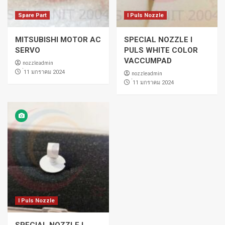
Spare Part
I Puls Nozzle
MITSUBISHI MOTOR AC
SPECIAL NOZZLE I
SERVO
PULS WHITE COLOR
VACCUMPAD
nozzleadmin
่11 มกราคม 2024
nozzleadmin
่11 มกราคม 2024
I Puls Nozzle
SPECIAL NOZZLE I