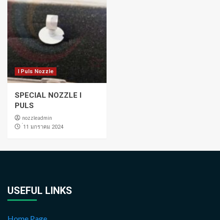
I Puls Nozzle
SPECIAL NOZZLE I
PULS
nozzleadmin
่11 มกราคม 2024
USEFUL LINKS
Home Page