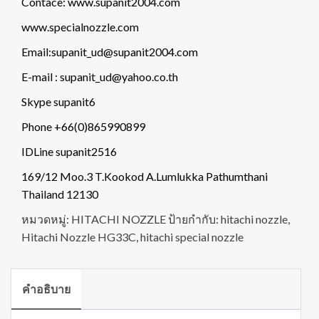
Contace: www.supanit2004.com
www.specialnozzle.com
Email:supanit_ud@supanit2004.com
E-mail : supanit_ud@yahoo.co.th
Skype supanit6
Phone +66(0)865990899
IDLine supanit2516
169/12 Moo.3 T.Kookod A.Lumlukka Pathumthani
Thailand 12130
หมวดหมู่:
HITACHI NOZZLE
ป้ายกำกับ:
hitachi nozzle
,
Hitachi Nozzle HG33C
,
hitachi special nozzle
คำอธิบาย