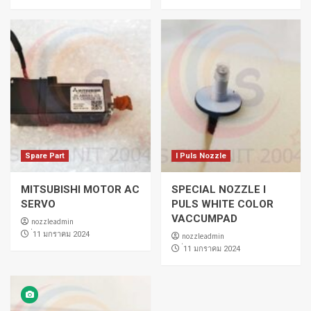
Spare Part
I Puls Nozzle
MITSUBISHI MOTOR AC
SPECIAL NOZZLE I
SERVO
PULS WHITE COLOR
VACCUMPAD
nozzleadmin
่11 มกราคม 2024
nozzleadmin
่11 มกราคม 2024