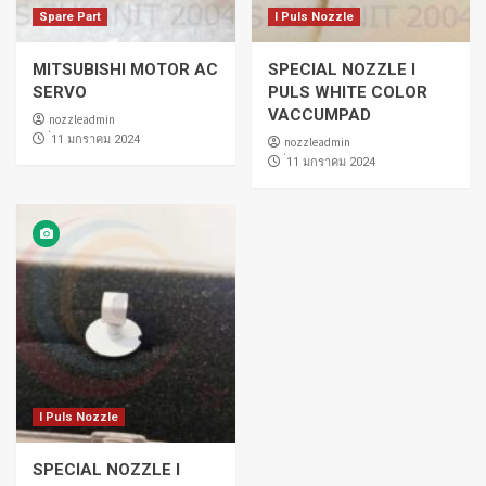
Spare Part
I Puls Nozzle
MITSUBISHI MOTOR AC
SPECIAL NOZZLE I
SERVO
PULS WHITE COLOR
VACCUMPAD
nozzleadmin
่11 มกราคม 2024
nozzleadmin
่11 มกราคม 2024
I Puls Nozzle
SPECIAL NOZZLE I