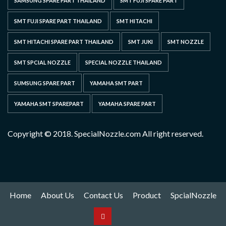
SAMSUNG SPARE PART THAILAND
SMT FUJI SPARE PART
SMT FUJI SPARE PART THAILAND
SMT HITACHI
SMT HITACHI SPARE PART THAILAND
SMT JUKI
SMT NOZZLE
SMT SPCIAL NOZZLE
SPECIAL NOZZLE THAILAND
SUMSUNG SPARE PART
YAMAHA SMT PART
YAMAHA SMT SPAREPART
YAMAHA SPARE PART
Copyright © 2018. SpecialNozzle.com All right reserved.
Home
About Us
Contact Us
Product
SpcialNozzle
Product