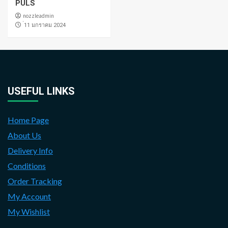
PULS
nozzleadmin
่11 มกราคม 2024
USEFUL LINKS
Home Page
About Us
Delivery Info
Conditions
Order Tracking
My Account
My Wishlist