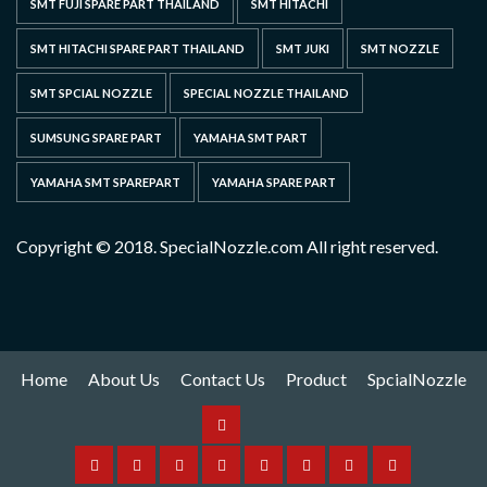
SMT FUJI SPARE PART THAILAND
SMT HITACHI
SMT HITACHI SPARE PART THAILAND
SMT JUKI
SMT NOZZLE
SMT SPCIAL NOZZLE
SPECIAL NOZZLE THAILAND
SUMSUNG SPARE PART
YAMAHA SMT PART
YAMAHA SMT SPAREPART
YAMAHA SPARE PART
Copyright © 2018. SpecialNozzle.com All right reserved.
Home
About Us
Contact Us
Product
SpcialNozzle
Product
Home
About
Contact
Spare
Yamaha
I
Hitachi
SpcialNozzle