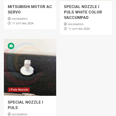
MITSUBISHI MOTOR AC
SPECIAL NOZZLE I
SERVO
PULS WHITE COLOR
VACCUMPAD
nozzleadmin
่11 มกราคม 2024
nozzleadmin
่11 มกราคม 2024
I Puls Nozzle
SPECIAL NOZZLE I
PULS
nozzleadmin