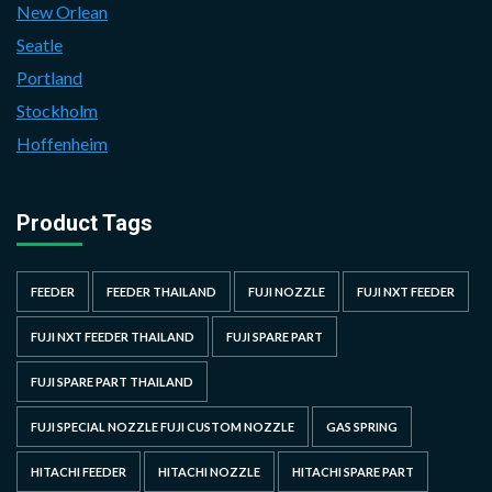
New Orlean
Seatle
Portland
Stockholm
Hoffenheim
Product Tags
FEEDER
FEEDER THAILAND
FUJI NOZZLE
FUJI NXT FEEDER
FUJI NXT FEEDER THAILAND
FUJI SPARE PART
FUJI SPARE PART THAILAND
FUJI SPECIAL NOZZLE FUJI CUSTOM NOZZLE
GAS SPRING
HITACHI FEEDER
HITACHI NOZZLE
HITACHI SPARE PART