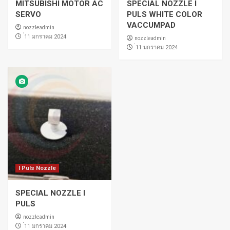
MITSUBISHI MOTOR AC
SPECIAL NOZZLE I
SERVO
PULS WHITE COLOR
VACCUMPAD
nozzleadmin
่11 มกราคม 2024
nozzleadmin
่11 มกราคม 2024
I Puls Nozzle
SPECIAL NOZZLE I
PULS
nozzleadmin
่11 มกราคม 2024