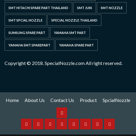
SMT HITACHI SPARE PART THAILAND
SMT JUKI
SMT NOZZLE
SMT SPCIAL NOZZLE
SPECIAL NOZZLE THAILAND
SUMSUNG SPARE PART
YAMAHA SMT PART
YAMAHA SMT SPAREPART
YAMAHA SPARE PART
Copyright © 2018. SpecialNozzle.com All right reserved.
Home
About Us
Contact Us
Product
SpcialNozzle
Product
Home
About
Contact
Spare
Yamaha
I
Hitachi
SpcialNozzle