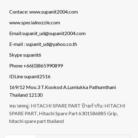
Contace: www.supanit2004.com
www.specialnozzle.com
Email:supanit_ud@supanit2004.com
E-mail : supanit_ud@yahoo.co.th
Skype supanit6
Phone +66(0)865990899
IDLine supanit2516
169/12 Moo.3 T.Kookod A.Lumlukka Pathumthani
Thailand 12130
หมวดหมู่:
HITACHI SPARE PART
ป้ายกำกับ:
HITACHI
SPARE PART
,
Hitachi Spare Part 6301586885 Grip
,
hitachi spare part thailand