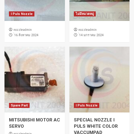
I Puls Nozzle
ไม่มีหมวดหมู่
nozzleadmin
nozzleadmin
่16 สิงหาคม 2024
่14 มกราคม 2024
Spare Part
I Puls Nozzle
MITSUBISHI MOTOR AC
SPECIAL NOZZLE I
SERVO
PULS WHITE COLOR
VACCUMPAD
nozzleadmin