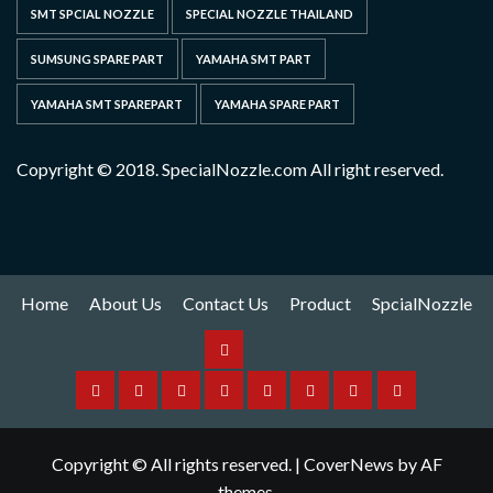
SMT SPCIAL NOZZLE
SPECIAL NOZZLE THAILAND
SUMSUNG SPARE PART
YAMAHA SMT PART
YAMAHA SMT SPAREPART
YAMAHA SPARE PART
Copyright © 2018. SpecialNozzle.com All right reserved.
Home
About Us
Contact Us
Product
SpcialNozzle
Product
Home
About
Contact
Spare
Yamaha
I
Hitachi
SpcialNozzle
Us
Us
Part
Nozzle
Puls
Nozzle
Copyright © All rights reserved.
|
CoverNews
by AF
Nozzle
themes.