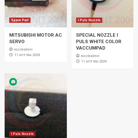
Spare Part
I Puls Nozzle
MITSUBISHI MOTOR AC
SPECIAL NOZZLE I
SERVO
PULS WHITE COLOR
VACCUMPAD
nozzleadmin
่11 มกราคม 2024
nozzleadmin
่11 มกราคม 2024
I Puls Nozzle