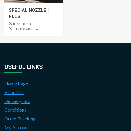
SPECIAL NOZZLE I
PULS
nozzleadmin
่11 มกราคม 2024
USEFUL LINKS
Home Page
About Us
Delivery Info
Conditions
Order Tracking
My Account