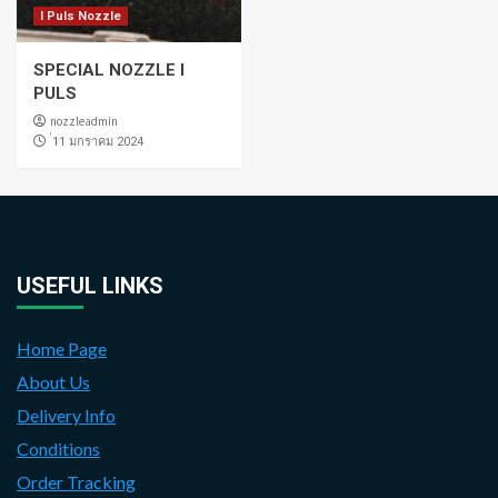
I Puls Nozzle
SPECIAL NOZZLE I
PULS
nozzleadmin
่11 มกราคม 2024
USEFUL LINKS
Home Page
About Us
Delivery Info
Conditions
Order Tracking