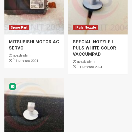
Spare Part
I Puls Nozzle
MITSUBISHI MOTOR AC
SPECIAL NOZZLE I
SERVO
PULS WHITE COLOR
VACCUMPAD
nozzleadmin
่11 มกราคม 2024
nozzleadmin
่11 มกราคม 2024