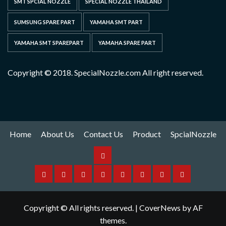
SMT SPCIAL NOZZLE
SPECIAL NOZZLE THAILAND
SUMSUNG SPARE PART
YAMAHA SMT PART
YAMAHA SMT SPAREPART
YAMAHA SPARE PART
Copyright © 2018. SpecialNozzle.com All right reserved.
Home
About Us
Contact Us
Product
SpcialNozzle
Product
Home
About
Contact
Spare
Yamaha
I
Hitachi
SpcialNozzle
Us
Us
Part
Nozzle
Puls
Nozzle
Copyright © All rights reserved.
|
CoverNews
by AF
Nozzle
themes.