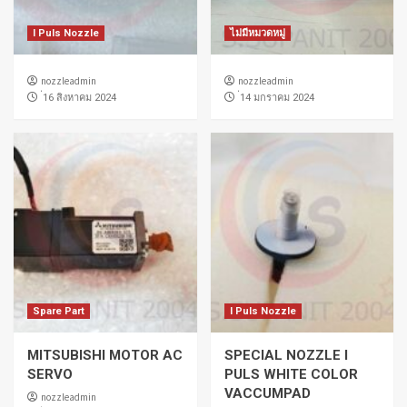
I Puls Nozzle
ไม่มีหมวดหมู่
nozzleadmin
nozzleadmin
่16 สิงหาคม 2024
่14 มกราคม 2024
Spare Part
I Puls Nozzle
MITSUBISHI MOTOR AC
SPECIAL NOZZLE I
SERVO
PULS WHITE COLOR
VACCUMPAD
nozzleadmin