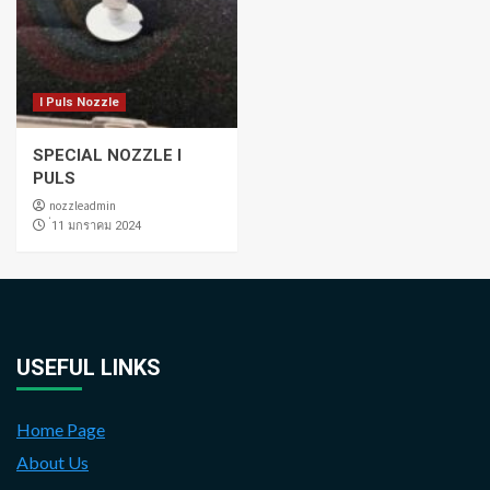
I Puls Nozzle
SPECIAL NOZZLE I
PULS
nozzleadmin
่11 มกราคม 2024
USEFUL LINKS
Home Page
About Us