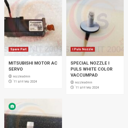
Spare Part
I Puls Nozzle
MITSUBISHI MOTOR AC
SPECIAL NOZZLE I
SERVO
PULS WHITE COLOR
VACCUMPAD
nozzleadmin
่11 มกราคม 2024
nozzleadmin
่11 มกราคม 2024