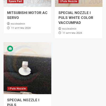
Spare Part
I Puls Nozzle
MITSUBISHI MOTOR AC
SPECIAL NOZZLE I
SERVO
PULS WHITE COLOR
VACCUMPAD
nozzleadmin
่11 มกราคม 2024
nozzleadmin
่11 มกราคม 2024
I Puls Nozzle
SPECIAL NOZZLE I
PULS