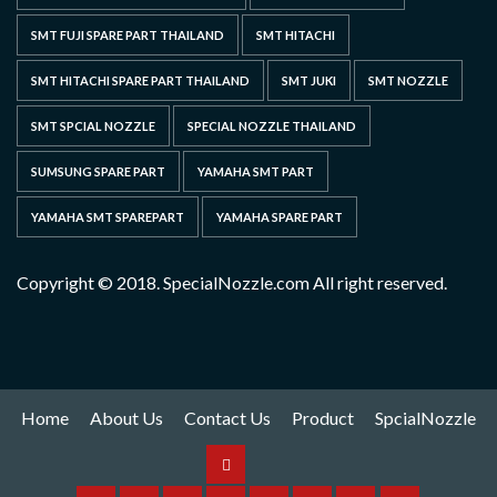
SMT FUJI SPARE PART THAILAND
SMT HITACHI
SMT HITACHI SPARE PART THAILAND
SMT JUKI
SMT NOZZLE
SMT SPCIAL NOZZLE
SPECIAL NOZZLE THAILAND
SUMSUNG SPARE PART
YAMAHA SMT PART
YAMAHA SMT SPAREPART
YAMAHA SPARE PART
Copyright © 2018. SpecialNozzle.com All right reserved.
Home
About Us
Contact Us
Product
SpcialNozzle
Product