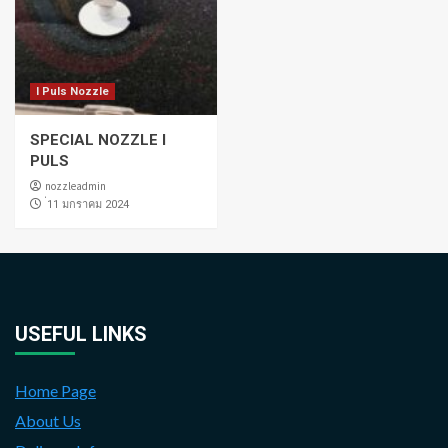
I Puls Nozzle
SPECIAL NOZZLE I
PULS
nozzleadmin
่11 มกราคม 2024
USEFUL LINKS
Home Page
About Us