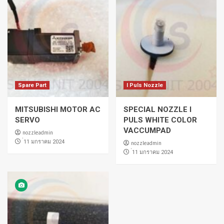
Spare Part
I Puls Nozzle
MITSUBISHI MOTOR AC
SPECIAL NOZZLE I
SERVO
PULS WHITE COLOR
VACCUMPAD
nozzleadmin
่11 มกราคม 2024
nozzleadmin
่11 มกราคม 2024