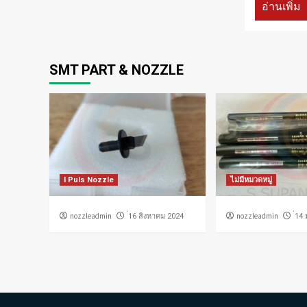
อ่านเพิ่ม
SMT PART & NOZZLE
I Puls Nozzle
ไม่มีหมวดหมู่
nozzleadmin
nozzleadmin
่16 สิงหาคม 2024
่14