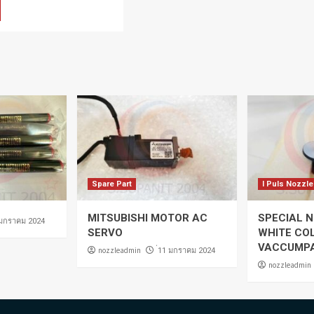
Spare Part
I Puls Nozzle
MITSUBISHI MOTOR AC
SPECIAL N
 มกราคม 2024
SERVO
WHITE CO
VACCUMP
nozzleadmin
่11 มกราคม 2024
nozzleadmin