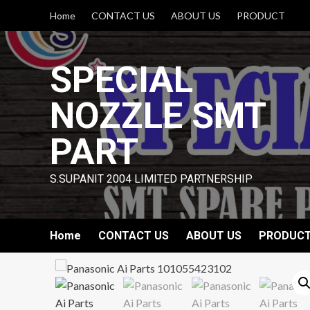
Skip
Home
CONTACT US
ABOUT US
PRODUCT
to
content
SPECIAL
NOZZLE SMT
PART
S.SUPANIT 2004 LIMITED PARTNERSHIP
Home
CONTACT US
ABOUT US
PRODUC