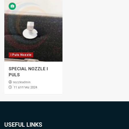
I Puls Nozzle
SPECIAL NOZZLE I
PULS
nozzleadmin
่11 มกราคม 2024
USEFUL LINKS