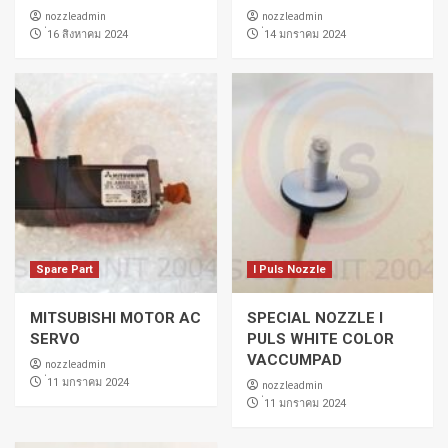
nozzleadmin
nozzleadmin
่16 สิงหาคม 2024
่14 มกราคม 2024
Spare Part
I Puls Nozzle
MITSUBISHI MOTOR AC
SPECIAL NOZZLE I
SERVO
PULS WHITE COLOR
VACCUMPAD
nozzleadmin
่11 มกราคม 2024
nozzleadmin
่11 มกราคม 2024