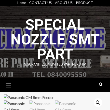
Skip
Home
CONTACT US
ABOUT US
PRODUCT
to
content
SPECIAL
NOZZLE SMT
PART
S.SUPANIT 2004 LIMITED PARTNERSHIP
Primary
Menu