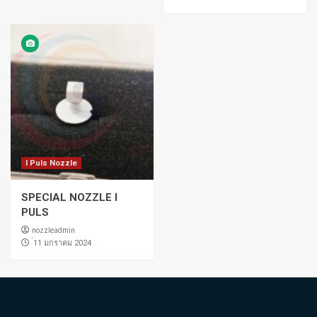
I Puls Nozzle
SPECIAL NOZZLE I
PULS
nozzleadmin
่11 มกราคม 2024