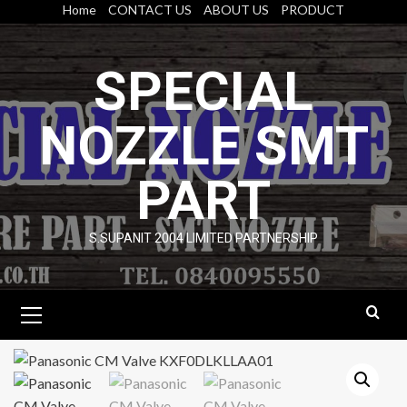
Skip
Home
CONTACT US
ABOUT US
PRODUCT
to
content
SPECIAL
NOZZLE SMT
PART
S.SUPANIT 2004 LIMITED PARTNERSHIP
Primary
Menu