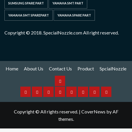
SUMSUNG SPARE PART
YAMAHA SMT PART
YAMAHA SMT SPAREPART
YAMAHA SPARE PART
Copyright © 2018. SpecialNozzle.com All right reserved.
Home
About Us
Contact Us
Product
SpcialNozzle
Product
Home
About
Contact
Spare
Yamaha
I
Hitachi
SpcialNozzle
Us
Us
Part
Nozzle
Puls
Nozzle
Copyright © All rights reserved.
|
CoverNews
by AF
Nozzle
themes.