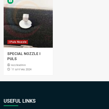
I Puls Nozzle
SPECIAL NOZZLE I
PULS
nozzleadmin
่11 มกราคม 2024
USEFUL LINKS