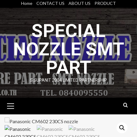
Skip
Home
CONTACT US
ABOUT US
PRODUCT
to
content
SPECIAL
NOZZLE SMT
PART
S.SUPANIT 2004 LIMITED PARTNERSHIP
Primary
Menu