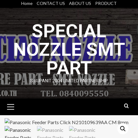
Skip
Home
CONTACT US
ABOUT US
PRODUCT
to
content
SPECIAL
NOZZLE SMT
PART
S.SUPANIT 2004 LIMITED PARTNERSHIP
Primary
Menu