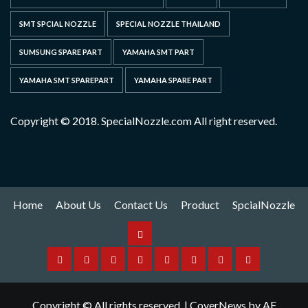
SMT SPCIAL NOZZLE
SPECIAL NOZZLE THAILAND
SUMSUNG SPARE PART
YAMAHA SMT PART
YAMAHA SMT SPAREPART
YAMAHA SPARE PART
Copyright © 2018. SpecialNozzle.com All right reserved.
Home
About Us
Contact Us
Product
SpcialNozzle
Product
Home
About
Contact
Spare
Yamaha
I
Hitachi
SpcialNozzle
Us
Us
Part
Nozzle
Puls
Nozzle
Copyright © All rights reserved.
|
CoverNews
by AF