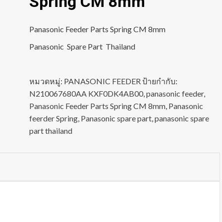
Spring CM 8mm
Panasonic Feeder Parts Spring CM 8mm
Panasonic Spare Part Thailand
หมวดหมู่:
PANASONIC FEEDER
ป้ายกำกับ:
N210067680AA KXF0DK4AB00
,
panasonic feeder
,
Panasonic Feeder Parts Spring CM 8mm
,
Panasonic
feerder Spring
,
Panasonic spare part
,
panasonic spare
part thailand