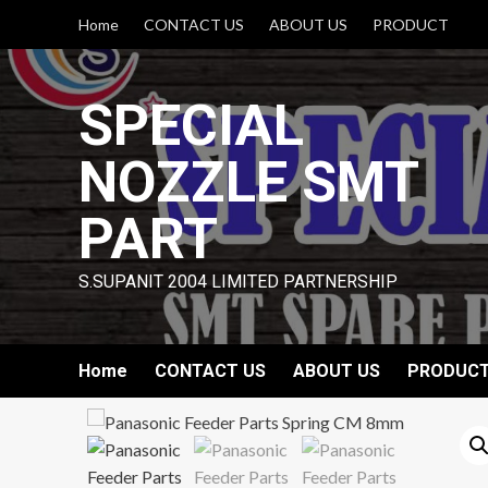
Skip
Home
CONTACT US
ABOUT US
PRODUCT
to
content
SPECIAL
NOZZLE SMT
PART
S.SUPANIT 2004 LIMITED PARTNERSHIP
Home
CONTACT US
ABOUT US
PRODUC