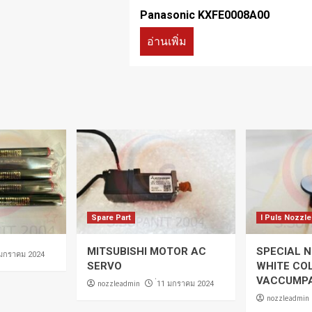
Panasonic KXFE0008A00
อ่านเพิ่ม
Spare Part
I Puls Nozzle
MITSUBISHI MOTOR AC
SPECIAL N
 มกราคม 2024
SERVO
WHITE CO
VACCUMP
nozzleadmin
่11 มกราคม 2024
nozzleadmin