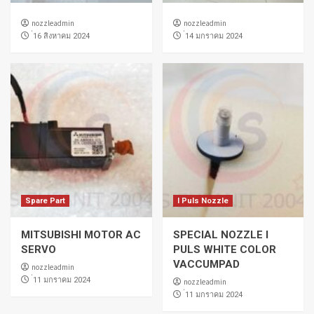
nozzleadmin
nozzleadmin
่16 สิงหาคม 2024
่14 มกราคม 2024
Spare Part
I Puls Nozzle
MITSUBISHI MOTOR AC
SPECIAL NOZZLE I
SERVO
PULS WHITE COLOR
VACCUMPAD
nozzleadmin
่11 มกราคม 2024
nozzleadmin
่11 มกราคม 2024