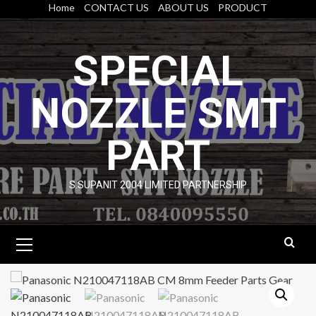
Skip
Home
CONTACT US
ABOUT US
PRODUCT
to
content
SPECIAL
NOZZLE SMT
PART
S.SUPANIT 2004 LIMITED PARTNERSHIP
Primary
Menu