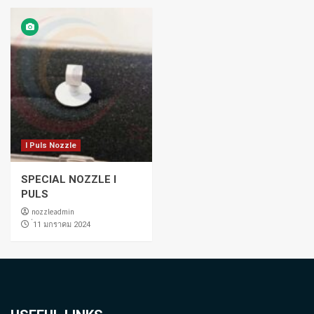
I Puls Nozzle
SPECIAL NOZZLE I
PULS
nozzleadmin
่11 มกราคม 2024