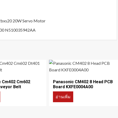
2bxs20 20W Servo Motor
A00 N510035942AA
c Cm402 Cm602
Panasonic CM402 8 Head PCB
veyor Belt
Board KXFE0004A00
อ่านเพิ่ม