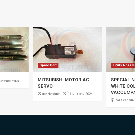
Spare Part
I Puls Nozzle
MITSUBISHI MOTOR AC
SPECIAL N
 มกราคม 2024
SERVO
WHITE CO
VACCUMP
nozzleadmin
่11 มกราคม 2024
nozzleadmin