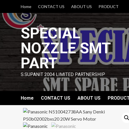
Skip
Home
CONTACT US
ABOUT US
PRODUCT
to
content
SPECIAL
NOZZLE SMT
PART
S.SUPANIT 2004 LIMITED PARTNERSHIP
Home
CONTACT US
ABOUT US
PRODUC