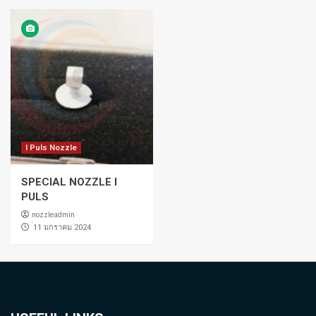
I Puls Nozzle
SPECIAL NOZZLE I
PULS
nozzleadmin
่11 มกราคม 2024