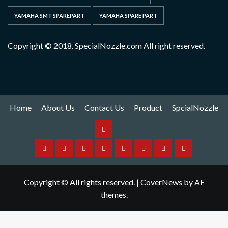
YAMAHA SMT SPAREPART
YAMAHA SPARE PART
Copyright © 2018. SpecialNozzle.com All right reserved.
Home
About Us
Contact Us
Product
SpcialNozzle
Product
Home
About
Contact
Spare
Yamaha
I
Hitachi
SpcialNozzle
Us
Us
Part
Nozzle
Puls
Nozzle
Copyright © All rights reserved.
|
CoverNews
by AF
Nozzle
themes.