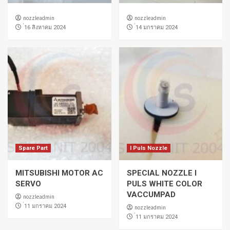
nozzleadmin
nozzleadmin
่16 สิงหาคม 2024
่14 มกราคม 2024
Spare Part
I Puls Nozzle
MITSUBISHI MOTOR AC
SPECIAL NOZZLE I
SERVO
PULS WHITE COLOR
VACCUMPAD
nozzleadmin
่11 มกราคม 2024
nozzleadmin
่11 มกราคม 2024