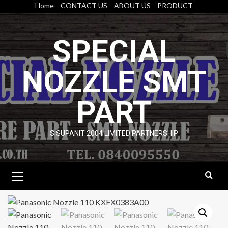
Skip
Home
CONTACT US
ABOUT US
PRODUCT
to
content
SPECIAL
NOZZLE SMT
PART
S.SUPANIT 2004 LIMITED PARTNERSHIP
Primary
Menu