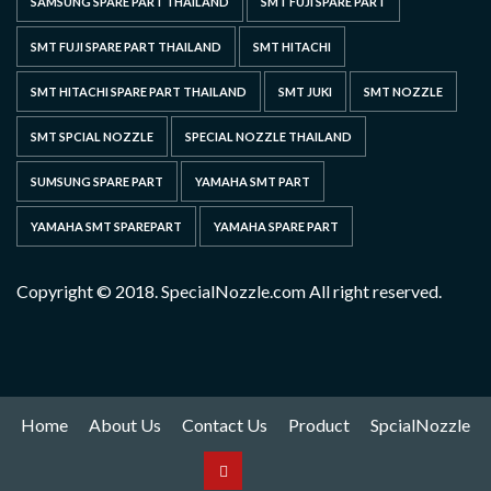
SAMSUNG SPARE PART THAILAND
SMT FUJI SPARE PART
SMT FUJI SPARE PART THAILAND
SMT HITACHI
SMT HITACHI SPARE PART THAILAND
SMT JUKI
SMT NOZZLE
SMT SPCIAL NOZZLE
SPECIAL NOZZLE THAILAND
SUMSUNG SPARE PART
YAMAHA SMT PART
YAMAHA SMT SPAREPART
YAMAHA SPARE PART
Copyright © 2018. SpecialNozzle.com All right reserved.
Home
About Us
Contact Us
Product
SpcialNozzle
Product