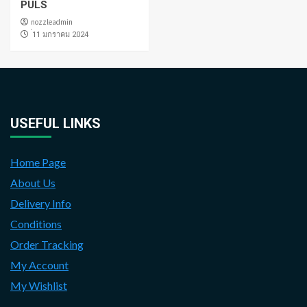
PULS
nozzleadmin
่11 มกราคม 2024
USEFUL LINKS
Home Page
About Us
Delivery Info
Conditions
Order Tracking
My Account
My Wishlist