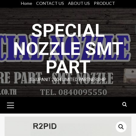
Skip
Home
CONTACT US
ABOUT US
PRODUCT
to
content
SPECIAL
NOZZLE SMT
PART
S.SUPANIT 2004 LIMITED PARTNERSHIP
Primary
Menu