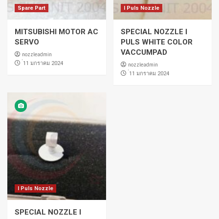
Spare Part
I Puls Nozzle
MITSUBISHI MOTOR AC
SPECIAL NOZZLE I
SERVO
PULS WHITE COLOR
VACCUMPAD
nozzleadmin
่11 มกราคม 2024
nozzleadmin
่11 มกราคม 2024
I Puls Nozzle
SPECIAL NOZZLE I