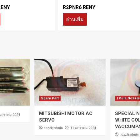
RENY
R2PNR6 RENY
อ่านเพิ่ม
Spare Part
I Puls Nozzle
MITSUBISHI MOTOR AC
SPECIAL N
 มกราคม 2024
SERVO
WHITE CO
VACCUMP
nozzleadmin
่11 มกราคม 2024
nozzleadmin