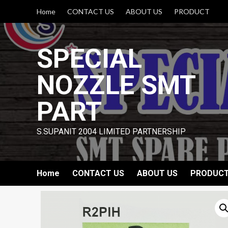
Skip
Home
CONTACT US
ABOUT US
PRODUCT
to
content
SPECIAL
NOZZLE SMT
PART
S.SUPANIT 2004 LIMITED PARTNERSHIP
Home
CONTACT US
ABOUT US
PRODUC