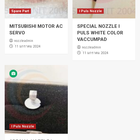
Spare Part
I Puls Nozzle
MITSUBISHI MOTOR AC
SPECIAL NOZZLE I
SERVO
PULS WHITE COLOR
VACCUMPAD
nozzleadmin
่11 มกราคม 2024
nozzleadmin
่11 มกราคม 2024
I Puls Nozzle