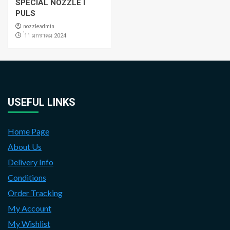
SPECIAL NOZZLE I
PULS
nozzleadmin
่11 มกราคม 2024
USEFUL LINKS
Home Page
About Us
Delivery Info
Conditions
Order Tracking
My Account
My Wishlist