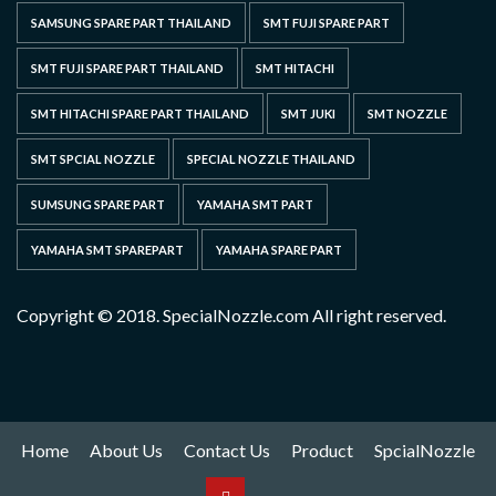
SAMSUNG SPARE PART THAILAND
SMT FUJI SPARE PART
SMT FUJI SPARE PART THAILAND
SMT HITACHI
SMT HITACHI SPARE PART THAILAND
SMT JUKI
SMT NOZZLE
SMT SPCIAL NOZZLE
SPECIAL NOZZLE THAILAND
SUMSUNG SPARE PART
YAMAHA SMT PART
YAMAHA SMT SPAREPART
YAMAHA SPARE PART
Copyright © 2018. SpecialNozzle.com All right reserved.
Home
About Us
Contact Us
Product
SpcialNozzle