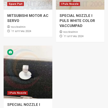
Spare Part
I Puls Nozzle
MITSUBISHI MOTOR AC
SPECIAL NOZZLE I
SERVO
PULS WHITE COLOR
VACCUMPAD
nozzleadmin
่11 มกราคม 2024
nozzleadmin
่11 มกราคม 2024
I Puls Nozzle
SPECIAL NOZZLE I