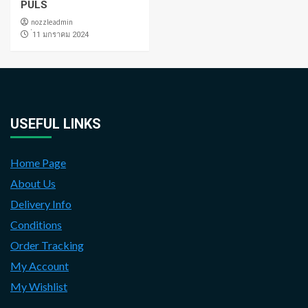
PULS
nozzleadmin
่11 มกราคม 2024
USEFUL LINKS
Home Page
About Us
Delivery Info
Conditions
Order Tracking
My Account
My Wishlist