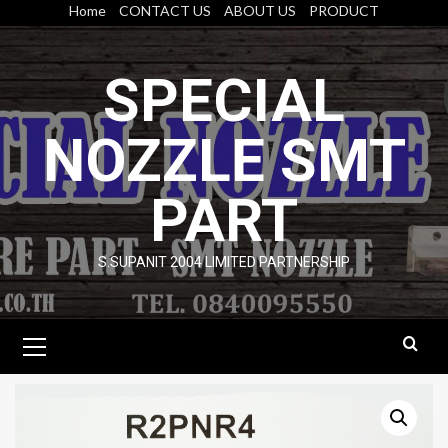
Skip
Home
CONTACT US
ABOUT US
PRODUCT
to
content
SPECIAL
NOZZLE SMT
PART
S.SUPANIT 2004 LIMITED PARTNERSHIP
Primary
Menu