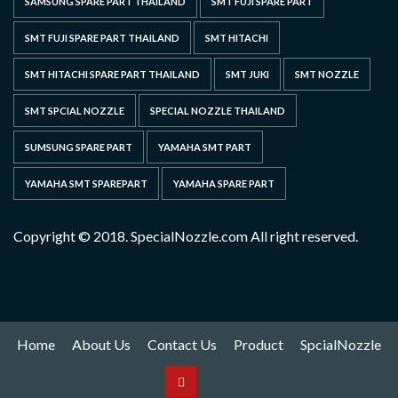
SAMSUNG SPARE PART THAILAND
SMT FUJI SPARE PART
SMT FUJI SPARE PART THAILAND
SMT HITACHI
SMT HITACHI SPARE PART THAILAND
SMT JUKI
SMT NOZZLE
SMT SPCIAL NOZZLE
SPECIAL NOZZLE THAILAND
SUMSUNG SPARE PART
YAMAHA SMT PART
YAMAHA SMT SPAREPART
YAMAHA SPARE PART
Copyright © 2018. SpecialNozzle.com All right reserved.
Home
About Us
Contact Us
Product
SpcialNozzle
Product