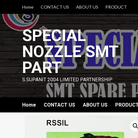
Skip
Home
CONTACT US
ABOUT US
PRODUCT
to
content
SPECIAL
NOZZLE SMT
PART
S.SUPANIT 2004 LIMITED PARTNERSHIP
Home
CONTACT US
ABOUT US
PRODUC