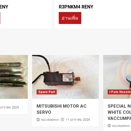
ENY
R3PNKM4 RENY
อ่านเพิ่ม
Spare Part
I Puls Nozzle
MITSUBISHI MOTOR AC
SPECIAL N
 มกราคม 2024
SERVO
WHITE CO
VACCUMP
nozzleadmin
่11 มกราคม 2024
nozzleadmin