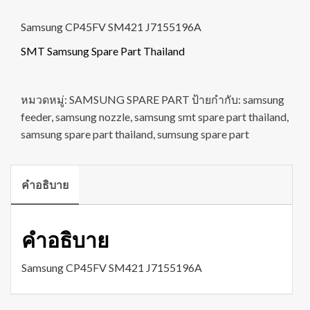
Samsung CP45FV SM421 J7155196A
SMT Samsung Spare Part Thailand
หมวดหมู่:
SAMSUNG SPARE PART
ป้ายกำกับ:
samsung
feeder
,
samsung nozzle
,
samsung smt spare part thailand
,
samsung spare part thailand
,
sumsung spare part
คำอธิบาย
คำอธิบาย
Samsung CP45FV SM421 J7155196A