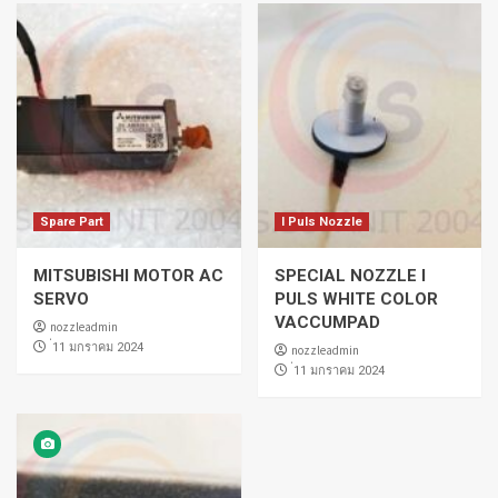
Spare Part
I Puls Nozzle
MITSUBISHI MOTOR AC
SPECIAL NOZZLE I
SERVO
PULS WHITE COLOR
VACCUMPAD
nozzleadmin
่11 มกราคม 2024
nozzleadmin
่11 มกราคม 2024