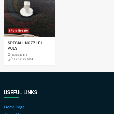
I Puls Nozzle
SPECIAL NOZZLE I
PULS
nozzleadmin
่11 มกราคม 2024
USEFUL LINKS
Home Page