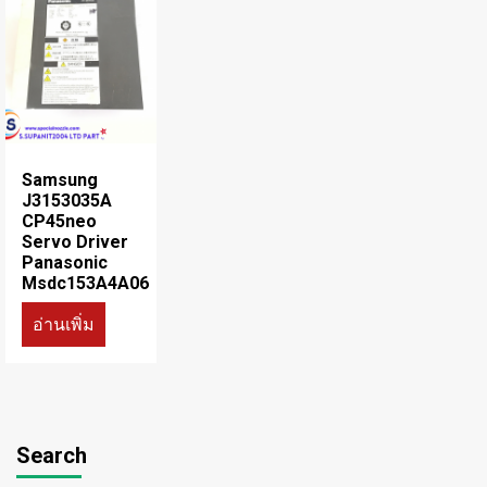
Samsung
J3153035A
CP45neo
Servo Driver
Panasonic
Msdc153A4A06
อ่านเพิ่ม
Search