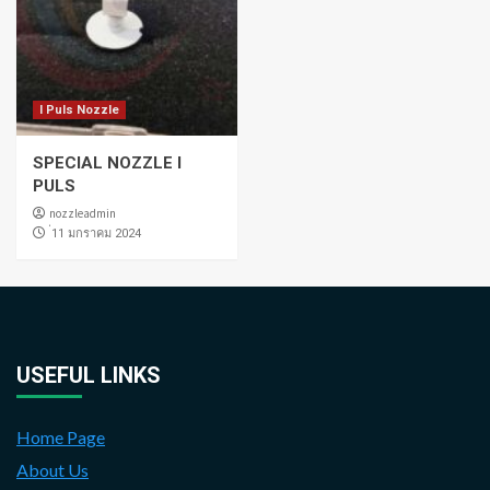
I Puls Nozzle
SPECIAL NOZZLE I
PULS
nozzleadmin
่11 มกราคม 2024
USEFUL LINKS
Home Page
About Us