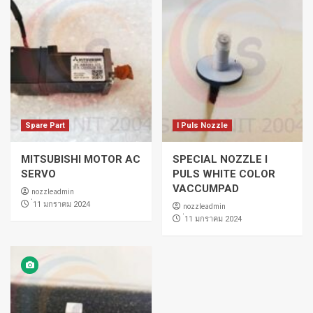
Spare Part
I Puls Nozzle
MITSUBISHI MOTOR AC
SPECIAL NOZZLE I
SERVO
PULS WHITE COLOR
VACCUMPAD
nozzleadmin
่11 มกราคม 2024
nozzleadmin
่11 มกราคม 2024