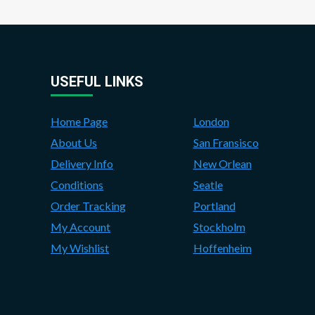
USEFUL LINKS
Home Page
London
About Us
San Fransisco
Delivery Info
New Orlean
Conditions
Seatle
Order Tracking
Portland
My Account
Stockholm
My Wishlist
Hoffenheim