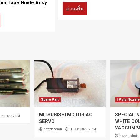
m Tape Guide Assy
อ่านเพิ่ม
Spare Part
I Puls Nozzle
MITSUBISHI MOTOR AC
SPECIAL N
 มกราคม 2024
SERVO
WHITE CO
VACCUMP
nozzleadmin
่11 มกราคม 2024
nozzleadmin