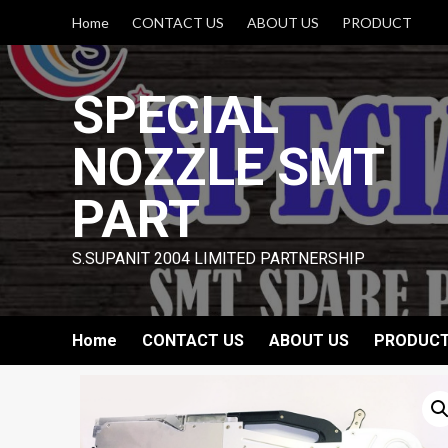
Skip
Home
CONTACT US
ABOUT US
PRODUCT
to
content
SPECIAL
NOZZLE SMT
PART
S.SUPANIT 2004 LIMITED PARTNERSHIP
Home
CONTACT US
ABOUT US
PRODUC