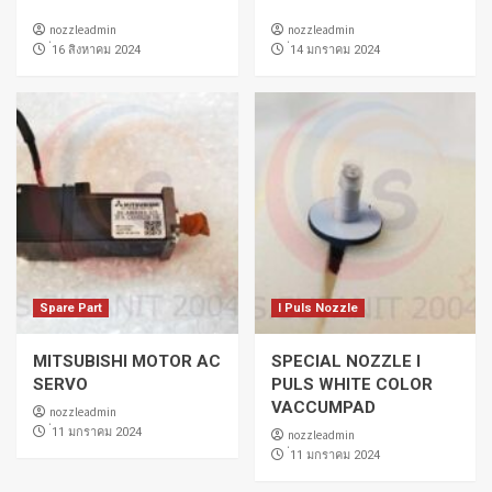
nozzleadmin
nozzleadmin
่16 สิงหาคม 2024
่14 มกราคม 2024
Spare Part
I Puls Nozzle
MITSUBISHI MOTOR AC
SPECIAL NOZZLE I
SERVO
PULS WHITE COLOR
VACCUMPAD
nozzleadmin
่11 มกราคม 2024
nozzleadmin
่11 มกราคม 2024