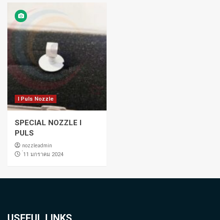
I Puls Nozzle
SPECIAL NOZZLE I
PULS
nozzleadmin
่11 มกราคม 2024
USEFUL LINKS