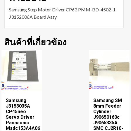
Samsung Step Motor Driver CP63 PMM-BD-4502-1
J3152006A Board Assy
สินค้าที่เกี่ยวข้อง
Samsung
Samsung SM
J3153035A
8mm Feeder
CP45neo
Cylinder
Servo Driver
J90650160c
Panasonic
J9065335A
Msdc153A4A06
SMC CJ2R10-