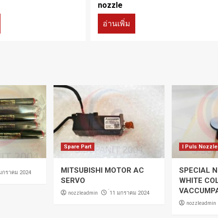
nozzle
อ่านเพิ่ม
Spare Part
I Puls Nozzle
MITSUBISHI MOTOR AC
SPECIAL N
 มกราคม 2024
SERVO
WHITE CO
VACCUMP
nozzleadmin
่11 มกราคม 2024
nozzleadmin