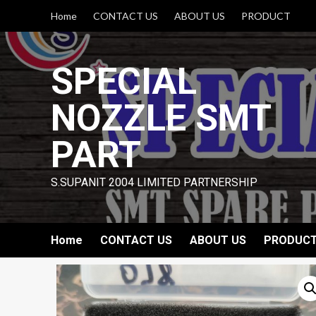
Skip
Home
CONTACT US
ABOUT US
PRODUCT
to
content
SPECIAL
NOZZLE SMT
PART
S.SUPANIT 2004 LIMITED PARTNERSHIP
Home
CONTACT US
ABOUT US
PRODUC