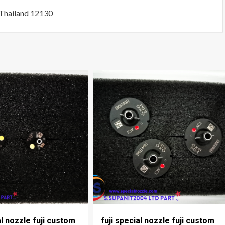
Thailand 12130
al nozzle fuji custom
fuji special nozzle fuji custom