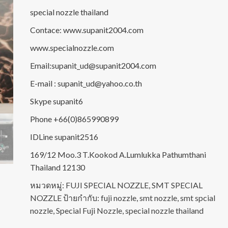
special nozzle thailand
Contace: www.supanit2004.com
www.specialnozzle.com
Email:supanit_ud@supanit2004.com
E-mail : supanit_ud@yahoo.co.th
Skype supanit6
Phone +66(0)865990899
IDLine supanit2516
169/12 Moo.3 T.Kookod A.Lumlukka Pathumthani
Thailand 12130
หมวดหมู่:
FUJI SPECIAL NOZZLE
,
SMT SPECIAL
NOZZLE
ป้ายกำกับ:
fuji nozzle
,
smt nozzle
,
smt spcial
nozzle
,
Special Fuji Nozzle
,
special nozzle thailand