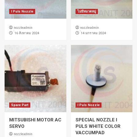
I Puls Nozzle
ไม่มีหมวดหมู่
nozzleadmin
nozzleadmin
่16 สิงหาคม 2024
่14 มกราคม 2024
Spare Part
I Puls Nozzle
MITSUBISHI MOTOR AC
SPECIAL NOZZLE I
SERVO
PULS WHITE COLOR
VACCUMPAD
nozzleadmin