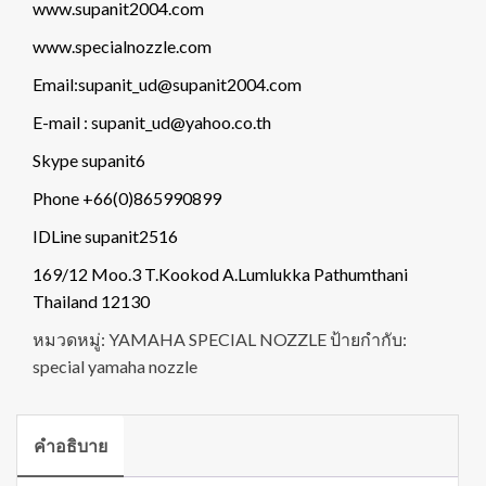
www.supanit2004.com
www.specialnozzle.com
Email:supanit_ud@supanit2004.com
E-mail : supanit_ud@yahoo.co.th
Skype supanit6
Phone +66(0)865990899
IDLine supanit2516
169/12 Moo.3 T.Kookod A.Lumlukka Pathumthani
Thailand 12130
หมวดหมู่:
YAMAHA SPECIAL NOZZLE
ป้ายกำกับ:
special yamaha nozzle
คำอธิบาย