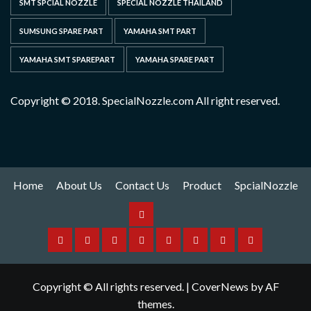
SMT SPCIAL NOZZLE
SPECIAL NOZZLE THAILAND
SUMSUNG SPARE PART
YAMAHA SMT PART
YAMAHA SMT SPAREPART
YAMAHA SPARE PART
Copyright © 2018. SpecialNozzle.com All right reserved.
Home
About Us
Contact Us
Product
SpcialNozzle
Product
Home
About
Contact
Spare
Yamaha
I
Hitachi
SpcialNozzle
Us
Us
Part
Nozzle
Puls
Nozzle
Copyright © All rights reserved.
|
CoverNews
by AF
Nozzle
themes.