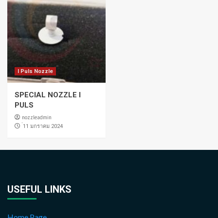
I Puls Nozzle
SPECIAL NOZZLE I
PULS
nozzleadmin
่11 มกราคม 2024
USEFUL LINKS
Home Page