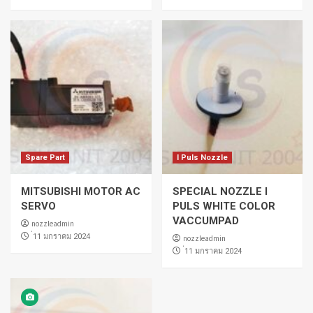
Spare Part
I Puls Nozzle
MITSUBISHI MOTOR AC
SPECIAL NOZZLE I
SERVO
PULS WHITE COLOR
VACCUMPAD
nozzleadmin
่11 มกราคม 2024
nozzleadmin
่11 มกราคม 2024