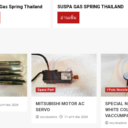
 Gas Spring Thailand
SUSPA GAS SPRING THAILAND
อ่านเพิ่ม
Spare Part
I Puls Nozzle
MITSUBISHI MOTOR AC
SPECIAL N
 มกราคม 2024
SERVO
WHITE CO
VACCUMP
nozzleadmin
่11 มกราคม 2024
nozzleadmin