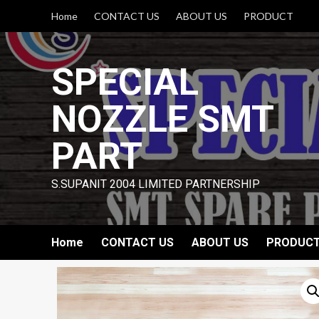
Skip
Home
CONTACT US
ABOUT US
PRODUCT
to
content
SPECIAL
NOZZLE SMT
PART
S.SUPANIT 2004 LIMITED PARTNERSHIP
Home
CONTACT US
ABOUT US
PRODUC