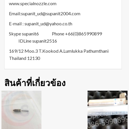
www.specialnozzle.com
Email:supanit_ud@supanit2004.com
E-mail : supanit_ud@yahoo.co.th
Skype supanit6 Phone +66(0)865990899
IDLine supanit2516
169/12 Moo.3 T.Kookod A.Lumlukka Pathumthani
Thailand 12130
สินค้าที่เกี่ยวข้อง