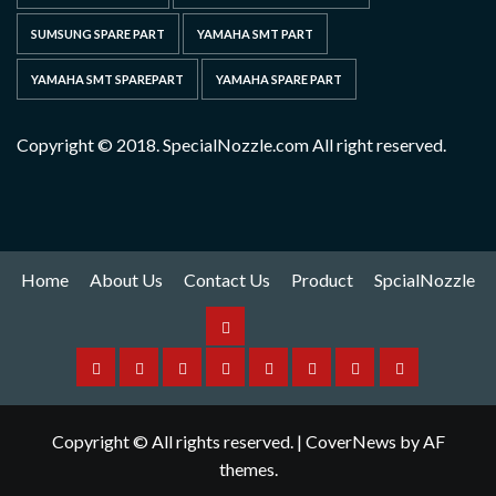
SUMSUNG SPARE PART
YAMAHA SMT PART
YAMAHA SMT SPAREPART
YAMAHA SPARE PART
Copyright © 2018. SpecialNozzle.com All right reserved.
Home
About Us
Contact Us
Product
SpcialNozzle
Product
Home
About
Contact
Spare
Yamaha
I
Hitachi
SpcialNozzle
Us
Us
Part
Nozzle
Puls
Nozzle
Copyright © All rights reserved.
|
CoverNews
by AF
Nozzle
themes.