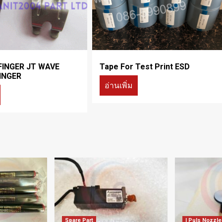
FINGER JT WAVE
Tape For Test Print ESD
INGER
อ่านเพิ่ม
Spare Part
I Puls Nozzle