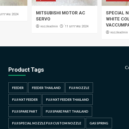
MITSUBISHI MOTOR AC
SPECIAL N
 มกราคม 2024
SERVO
WHITE CO
VACCUMP
nozzleadmin
่11 มกราคม 2024
nozzleadmin
C
Product Tags
FEEDER
FEEDER THAILAND
FUJI NOZZLE
FUJI NXT FEEDER
FUJI NXT FEEDER THAILAND
FUJI SPARE PART
FUJI SPARE PART THAILAND
FUJI SPECIAL NOZZLE FUJI CUSTOM NOZZLE
GAS SPRING