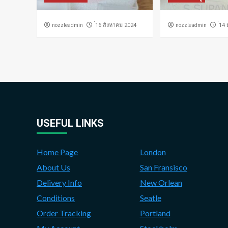
nozzleadmin
nozzleadmin
่16 สิงหาคม 2024
่14
USEFUL LINKS
Home Page
London
About Us
San Fransisco
Delivery Info
New Orlean
Conditions
Seatle
Order Tracking
Portland