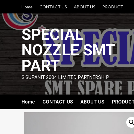
Skip
Home
CONTACT US
ABOUT US
PRODUCT
to
content
SPECIAL
NOZZLE SMT
PART
S.SUPANIT 2004 LIMITED PARTNERSHIP
Home
CONTACT US
ABOUT US
PRODUC