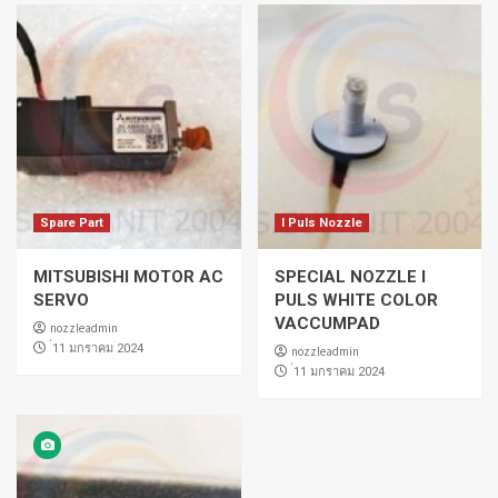
Spare Part
I Puls Nozzle
MITSUBISHI MOTOR AC
SPECIAL NOZZLE I
SERVO
PULS WHITE COLOR
VACCUMPAD
nozzleadmin
่11 มกราคม 2024
nozzleadmin
่11 มกราคม 2024