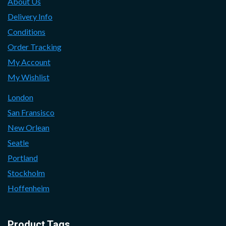
About Us
Delivery Info
Conditions
Order Tracking
My Account
My Wishlist
London
San Fransisco
New Orlean
Seatle
Portland
Stockholm
Hoffenheim
Product Tags