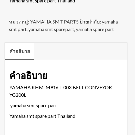
Yamaha smt spare part Thailand
หมวดหมู่:
YAMAHA SMT PARTS
ป้ายกำกับ:
yamaha
smt part
,
yamaha smt sparepart
,
yamaha spare part
คำอธิบาย
คำอธิบาย
YAMAHA KHM-M916T-00X BELT CONVEYOR
YG200L
yamaha smt spare part
Yamaha smt spare part Thailand