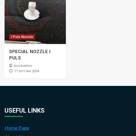
I Puls Nozzle
SPECIAL NOZZLE I
PULS
nozzleadmin
่11 มกราคม 2024
USEFUL LINKS
Home Page