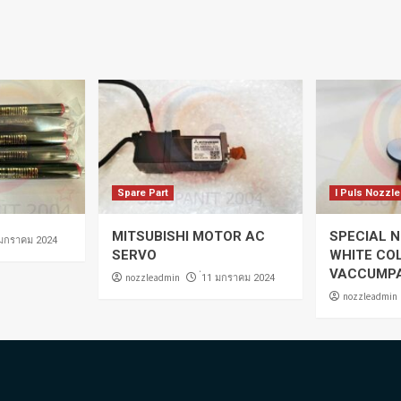
Spare Part
I Puls Nozzle
MITSUBISHI MOTOR AC
SPECIAL N
 มกราคม 2024
SERVO
WHITE CO
VACCUMP
nozzleadmin
่11 มกราคม 2024
nozzleadmin