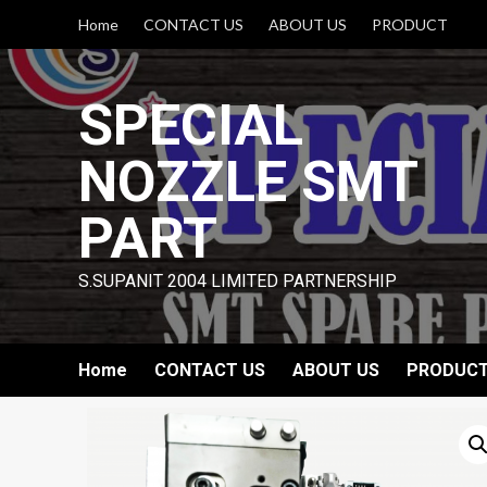
Skip
Home
CONTACT US
ABOUT US
PRODUCT
to
content
SPECIAL
NOZZLE SMT
PART
S.SUPANIT 2004 LIMITED PARTNERSHIP
Home
CONTACT US
ABOUT US
PRODUC