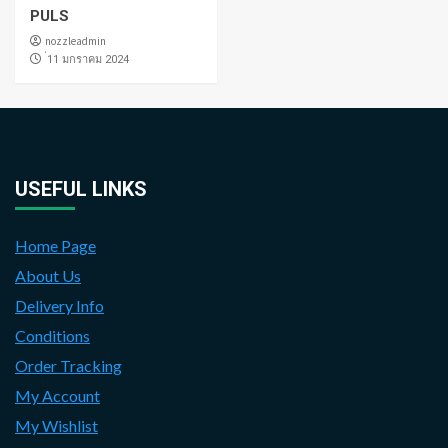
PULS
nozzleadmin
่11 มกราคม 2024
USEFUL LINKS
Home Page
About Us
Delivery Info
Conditions
Order Tracking
My Account
My Wishlist