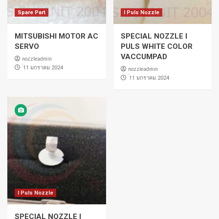
Spare Part
I Puls Nozzle
MITSUBISHI MOTOR AC
SPECIAL NOZZLE I
SERVO
PULS WHITE COLOR
VACCUMPAD
nozzleadmin
่11 มกราคม 2024
nozzleadmin
่11 มกราคม 2024
I Puls Nozzle
SPECIAL NOZZLE I