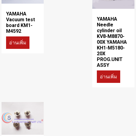
YAMAHA
YAMAHA
Vacuum test
Needle
board KM1-
cylinder oil
M4592
KV8-M8870-
00X YAMAHA
อ่านเพิ่ม
KH1-M5180-
20X
PROG.UNIT
ASSY
อ่านเพิ่ม