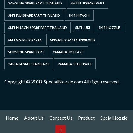
SAMSUNG SPARE PART THAILAND
SMT FUJI SPARE PART
SMT FUJI SPARE PART THAILAND
SMT HITACHI
SMT HITACHI SPARE PART THAILAND
SMT JUKI
SMT NOZZLE
SMT SPCIAL NOZZLE
SPECIAL NOZZLE THAILAND
SUMSUNG SPARE PART
YAMAHA SMT PART
YAMAHA SMT SPAREPART
YAMAHA SPARE PART
Copyright © 2018. SpecialNozzle.com All right reserved.
Home
About Us
Contact Us
Product
SpcialNozzle