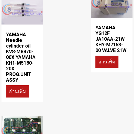
YAMAHA
YG12F
YAMAHA
JA10AA-21W
Needle
KHY-M7153-
cylinder oil
00 VALVE 21W
KV8-M8870-
00X YAMAHA
อ่านเพิ่ม
KH1-M5180-
20X
PROG.UNIT
ASSY
อ่านเพิ่ม