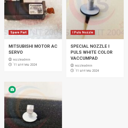
Spare Part
I Puls Nozzle
MITSUBISHI MOTOR AC
SPECIAL NOZZLE I
SERVO
PULS WHITE COLOR
VACCUMPAD
nozzleadmin
่11 มกราคม 2024
nozzleadmin
่11 มกราคม 2024