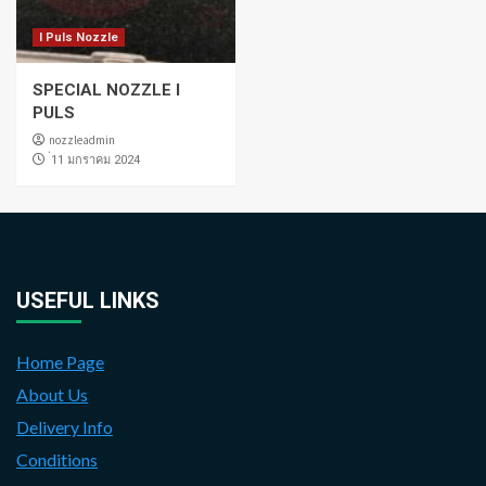
I Puls Nozzle
SPECIAL NOZZLE I
PULS
nozzleadmin
่11 มกราคม 2024
USEFUL LINKS
Home Page
About Us
Delivery Info
Conditions